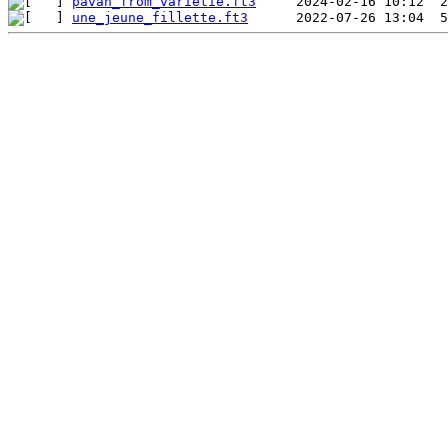
pavan_from_varietie.ft3
une_jeune_fillette.ft3