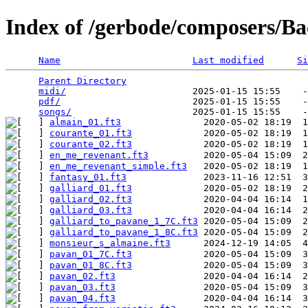
Index of /gerbode/composers/Ba
Name
Last modified
Si
Parent Directory
                                 
midi/
                       2025-01-15 15:55    -
pdf/
                        2025-01-15 15:55    -
songs/
almain_01.ft3
courante_01.ft3
courante_02.ft3
en_me_revenant.ft3
en_me_revenant_simple.ft3
fantasy_01.ft3
galliard_01.ft3
galliard_02.ft3
galliard_03.ft3
galliard_to_pavane_1_7C.ft3
galliard_to_pavane_1_8C.ft3
monsieur_s_almaine.ft3
pavan_01_7C.ft3
pavan_01_8C.ft3
pavan_02.ft3
pavan_03.ft3
pavan_04.ft3