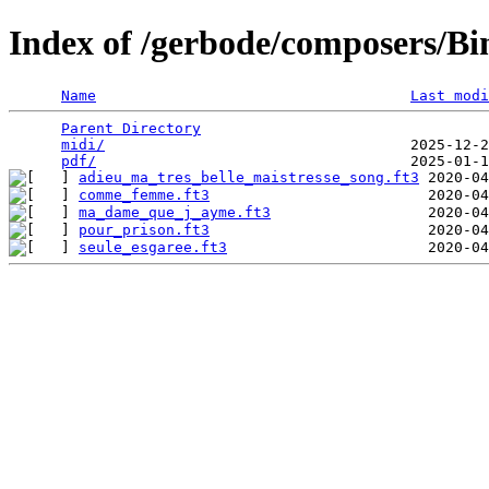
Index of /gerbode/composers/Bi
Name
Last modi
Parent Directory
                                 
midi/
                                   2025-12-2
pdf/
adieu_ma_tres_belle_maistresse_song.ft3
comme_femme.ft3
ma_dame_que_j_ayme.ft3
pour_prison.ft3
seule_esgaree.ft3