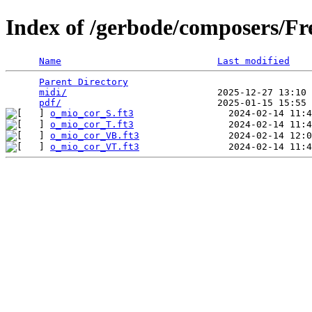
Index of /gerbode/composers/Fr
Name
Last modified
Parent Directory
                                 
midi/
                           2025-12-27 13:10 
pdf/
o_mio_cor_S.ft3
o_mio_cor_T.ft3
o_mio_cor_VB.ft3
o_mio_cor_VT.ft3