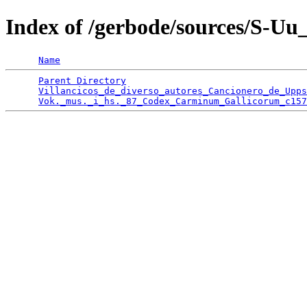
Index of /gerbode/sources/S-U
Name
Parent Directory
                                 
Villancicos_de_diverso_autores_Cancionero_de_Upps
Vok._mus._i_hs._87_Codex_Carminum_Gallicorum_c157